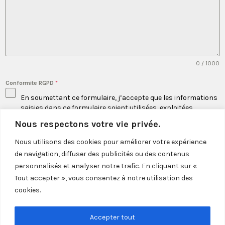
0 / 1000
Conformite RGPD
*
En soumettant ce formulaire, j’accepte que les informations
saisies dans ce formulaire soient utilisées, exploitées,
traitées pour permettre de me recontacter, pour m’envoyer
Nous respectons votre vie privée.
des messages, dans le cadre de la relation qui découle de
cette demande.
Nous utilisons des cookies pour améliorer votre expérience
de navigation, diffuser des publicités ou des contenus
Envoyer le message
personnalisés et analyser notre trafic. En cliquant sur «
Tout accepter », vous consentez à notre utilisation des
cookies.
Accepter tout